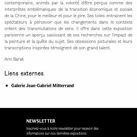
contemporains, animés par la volonté d’être perçus comme des
interprètes emblématiques de la transition économique et sociale
de la Chine, pour le meilleur et pour le pire. Ses toiles entrainent les
spectateurs à percevoir que les changements dans le contexte
créent des transmutations de sens. Il offre dans cette exposition
parisienne un aperçu saisissant de ses recherches sur l'impact de
la peinture et la quête du sujet. Ses obsessions picturales et leurs
transcriptions inspirées témoignent de son grand talent.
Ami Barak
Liens externes
Galerie Jean-Gabriel Mitterrand
NEWSLETTER
Inscrivez-vous à notre newsletter pour recevoir des
informations sur nos dernières expositions.