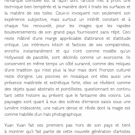
technique bien tempérée et la manière dont il traite les surfaces et
la matière de ses toiles. Ceux-ci invoquent non seulement son
expérience subjective, mais surtout un intérêt constant et à
chaque fois renouvelé, pour les images que les rapides
bouleversements de son grand pays fournissent sans répit. Ceci
reste mâtiné d'une marge appréciable d'attirance et d'attitude
critique. Les intérieurs kitsch et factices de ses compatriotes,
enrichis instantanément et qui n'ont comme modèle qu'un
Hollywood de pacotille, sont déclinés comme un exorcisme. Ils
conservent en même temps un côté suranné, comme des reliques
d'une tradition qui n'est plus la leur mais dont l'horizon culturel
reste d'origine. Les piscines en mosaïque ont elles aussi une
présence matérielle et esthétique forte, elles se révèlent comme
des objets quasi abstraits et pointillistes, questionnant en continu
tant cette histoire au présent que le fantasme des voisins. Les
paysages sont quant à eux des scènes d'errance saisis sous une
lumière iridescente, une nature dense et rêvée dont la magie est
comme habillée d'un halo photographique.
Yuan Yuan fait ses premiers pas hors de son pays et tient
à montrer qu'il fait partie de cette nouvelle génération d'artistes