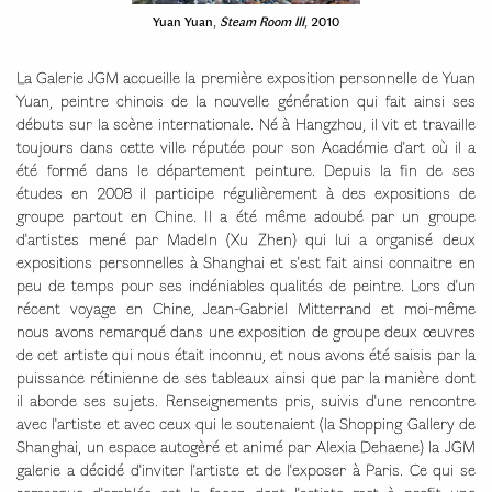
Yuan Yuan,
Steam Room III
, 2010
La Galerie JGM accueille la première exposition personnelle de Yuan
Yuan, peintre chinois de la nouvelle génération qui fait ainsi ses
débuts sur la scène internationale. Né à Hangzhou, il vit et travaille
toujours dans cette ville réputée pour son Académie d'art où il a
été formé dans le département peinture. Depuis la fin de ses
études en 2008 il participe régulièrement à des expositions de
groupe partout en Chine. Il a été même adoubé par un groupe
d'artistes mené par MadeIn (Xu Zhen) qui lui a organisé deux
expositions personnelles à Shanghai et s'est fait ainsi connaitre en
peu de temps pour ses indéniables qualités de peintre. Lors d'un
récent voyage en Chine, Jean-Gabriel Mitterrand et moi-même
nous avons remarqué dans une exposition de groupe deux œuvres
de cet artiste qui nous était inconnu, et nous avons été saisis par la
puissance rétinienne de ses tableaux ainsi que par la manière dont
il aborde ses sujets. Renseignements pris, suivis d'une rencontre
avec l'artiste et avec ceux qui le soutenaient (la Shopping Gallery de
Shanghai, un espace autogèré et animé par Alexia Dehaene) la JGM
galerie a décidé d'inviter l'artiste et de l'exposer à Paris. Ce qui se
remarque d'emblée est la façon dont l'artiste met à profit une