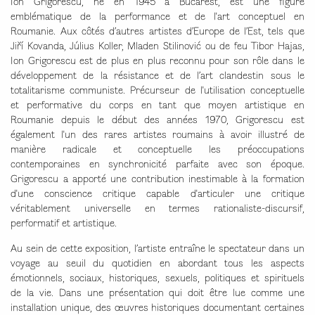
Ion Grigorescu, né en 1945 à Bucarest, est une figure
emblématique de la performance et de l'art conceptuel en
Roumanie. Aux côtés d’autres artistes d’Europe de l’Est, tels que
Jiří Kovanda, Július Koller, Mladen Stilinović ou de feu Tibor Hajas,
Ion Grigorescu est de plus en plus reconnu pour son rôle dans le
développement de la résistance et de l’art clandestin sous le
totalitarisme communiste. Précurseur de l'utilisation conceptuelle
et performative du corps en tant que moyen artistique en
Roumanie depuis le début des années 1970, Grigorescu est
également l'un des rares artistes roumains à avoir illustré de
manière radicale et conceptuelle les préoccupations
contemporaines en synchronicité parfaite avec son époque.
Grigorescu a apporté une contribution inestimable à la formation
d'une conscience critique capable d'articuler une critique
véritablement universelle en termes rationaliste-discursif,
performatif et artistique.
Au sein de cette exposition, l’artiste entraîne le spectateur dans un
voyage au seuil du quotidien en abordant tous les aspects
émotionnels, sociaux, historiques, sexuels, politiques et spirituels
de la vie. Dans une présentation qui doit être lue comme une
installation unique, des œuvres historiques documentant certaines