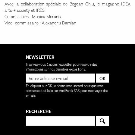
Avec la collaboration spéciale de Bogdan Ghiu, le magazine IDEA
arts + society et IRES
Commissaire : Monica Morariu
Vice- commissaire : Alexandru Damian
NEWSLETTER
Inscrivez-vous à notre newsletter pour recevoir des
informations sur nos dernières expositions.
OK
En cliquant sur OK, je donne mon accord pour que mon
adresse soit utilisée par Ami Barak SAS pour m’envoyer des
e-mails.
RECHERCHE
RECHERCH